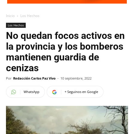
Inicio
Los Hechos
Los Hechos
No quedan focos activos en
la provincia y los bomberos
mantienen guardia de
cenizas
Por
Redacción Carlos Paz Vivo
-
10 septiembre, 2022
WhatsApp
+ Seguinos en Google