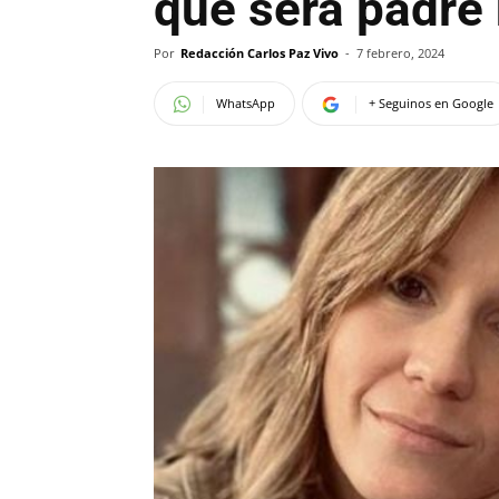
que será padre
Por
Redacción Carlos Paz Vivo
-
7 febrero, 2024
WhatsApp
+ Seguinos en Google