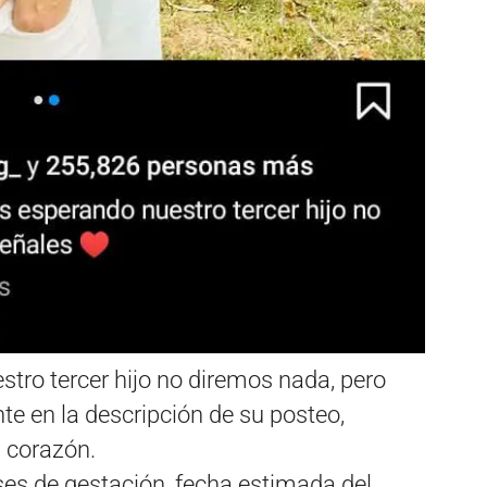
ro tercer hijo no diremos nada, pero
nte en la descripción de su posteo,
 corazón.
es de gestación, fecha estimada del