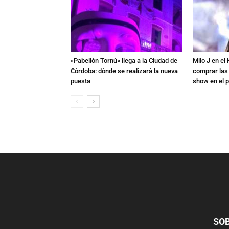
«Pabellón Tornú» llega a la Ciudad de
Milo J en e
Córdoba: dónde se realizará la nueva
comprar las
puesta
show en el p
SO