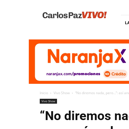
Carlos
Paz
Vivo
L
Inicio
Vivo Show
“No diremos nada, pero…”: así a
Vivo Show
“No diremos nad