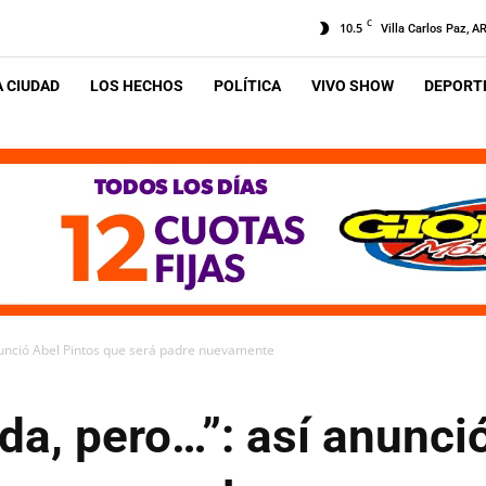
C
10.5
Villa Carlos Paz, A
A CIUDAD
LOS HECHOS
POLÍTICA
VIVO SHOW
DEPORTE
nunció Abel Pintos que será padre nuevamente
a, pero…”: así anunci