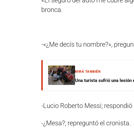
«El seguro del auto me cubre alg
bronca.
-«¿Me decís tu nombre?», preguntó
MIRÁ TAMBIÉN
Una turista sufrió una lesión
-Lucio Roberto Messi; respondió 
-¿Mesa?; repreguntó el cronista.