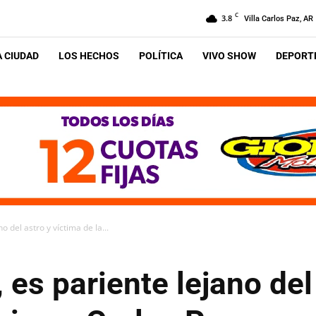
C
3.8
Villa Carlos Paz, AR
A CIUDAD
LOS HECHOS
POLÍTICA
VIVO SHOW
DEPORTE
o del astro y víctima de la...
 es pariente lejano del