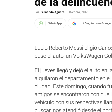
de la delincuen
Por
Fernando Agüero
-
16 enero, 2017
WhatsApp
+ Seguinos en Google
Lucio Roberto Messi eligió Carl
puso el auto, un VolksWagen Gol
El jueves llegó y dejó el auto en 
alquilaron el departamento en el 
ciudad. Este domingo, cuando fue
amigos se encontraron con que l
vehículo con sus respectivas lla
buscar, nos atendió desde el porte