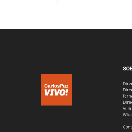
SO
Dire
Dire
fern
Dire
Vill
Wha
Cont