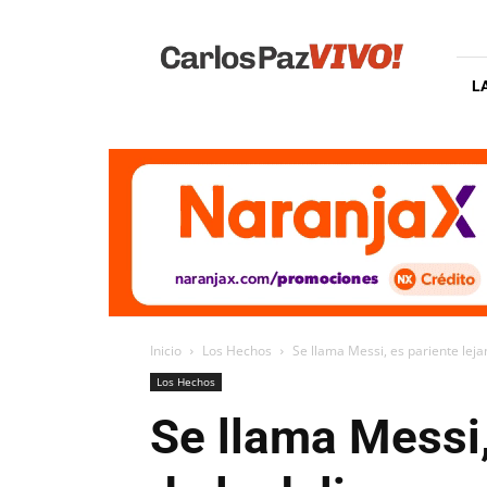
Carlos
Paz
Vivo
L
Inicio
Los Hechos
Se llama Messi, es pariente lejan
Los Hechos
Se llama Messi,