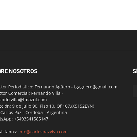
BRE NOSOTROS
S
ctor Periodístico: Fernando Agüero -
fgaguero@gmail.com
ctor Comercial: Fernando Villa -
ando.villa@fmazul.com
cción: 9 de Julio 90. Piso 10. Of 107.(X5152EYN)
a Carlos Paz - Córdoba - Argentina
tsApp: +5493541585147
áctanos:
info@carlospazvivo.com