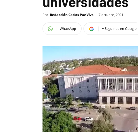
universidades
Por
Redacción Carlos Paz Vivo
-
7 octubre, 2021
WhatsApp
+ Seguinos en Google