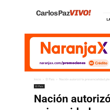
Carlos
Paz
Vivo
L
Inicio
El Pais
Nación autorizó la presencialidad pl
El Pais
Nación autorizó