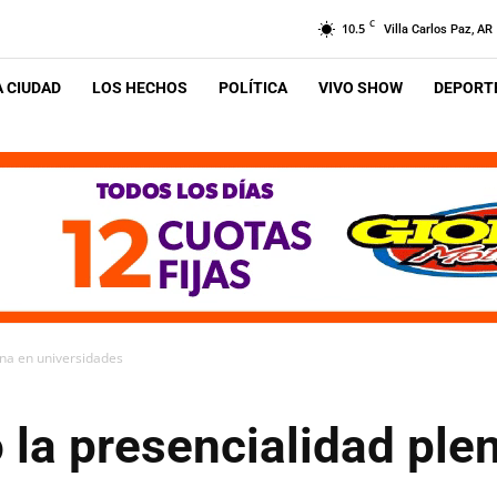
C
10.5
Villa Carlos Paz, AR
A CIUDAD
LOS HECHOS
POLÍTICA
VIVO SHOW
DEPORTE
ena en universidades
 la presencialidad ple