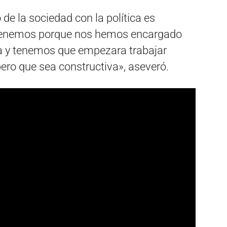
 de la sociedad con la política es
 tenemos porque nos hemos encargado
eta y tenemos que empezara trabajar
ero que sea constructiva», aseveró.