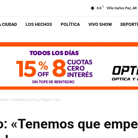
C
8.8
Villa Carlos Paz, AR
A CIUDAD
LOS HECHOS
POLÍTICA
VIVO SHOW
DEPORTE
r a trabajar juntos y llegar a los...
o: «Tenemos que empez