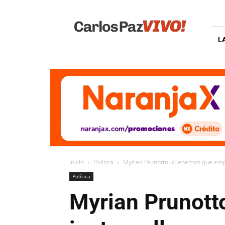
Carlos
Paz
Vivo
L
Inicio
Política
Myrian Prunotto: «Tenemos que empeza
Política
Myrian Prunott