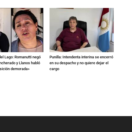
del Lago: Romanutti negó
Punilla: Intendenta interina se encerró
ncherado y Llanos habló
en su despacho y no quiere dejar el
nsición demorada»
cargo