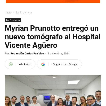
Inicio
La Provincia
La Provincia
Myrian Prunotto entregó un
nuevo tomógrafo al Hospital
Vicente Agüero
Por
Redacción Carlos Paz Vivo
-
9 diciembre, 2024
WhatsApp
+ Seguinos en Google