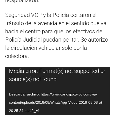
hospitalizado.
Seguridad VCP y la Policía cortaron el
tránsito de la avenida en el sentido que va
hacia el centro para que los efectivos de
Policía Judicial puedan peritar. Se autorizó
la circulación vehicular solo por la
colectora.
Reproductor
Media error: Format(s) not supported or
de
source(s) not found
vídeo
Descargar archivo: https://www.carlospazvivo.com/wp-
content/uploads/2018/08/WhatsApp-Video-2018-08-08-at-
20.25.24.mp4?_=1