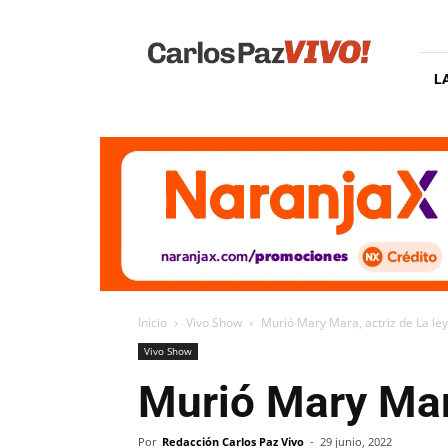
Carlos
Paz
Vivo
L
Inicio
Vivo Show
Murió Mary Mara, actriz de La ley
Vivo Show
Murió Mary Mara
Por
Redacción Carlos Paz Vivo
-
29 junio, 2022