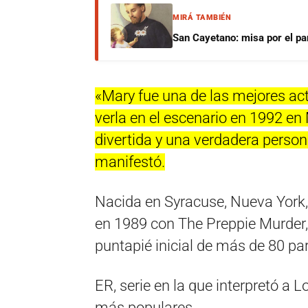
MIRÁ TAMBIÉN
San Cayetano: misa por el pan
«Mary fue una de las mejores ac
verla en el escenario en 1992 en
divertida y una verdadera perso
manifestó.
Nacida en Syracuse, Nueva York
en 1989 con The Preppie Murder, u
puntapié inicial de más de 80 par
ER, serie en la que interpretó a 
más populares.