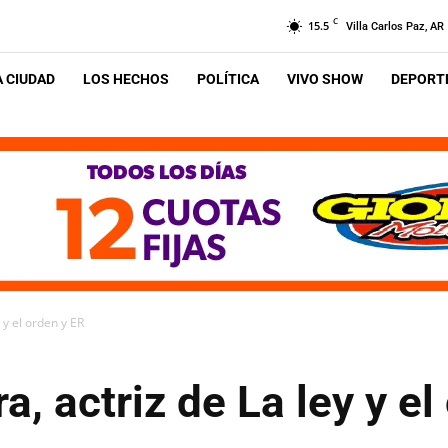
C
15.5
Villa Carlos Paz, AR
A CIUDAD
LOS HECHOS
POLÍTICA
VIVO SHOW
DEPORTE
 y el orden y ER
, actriz de La ley y el