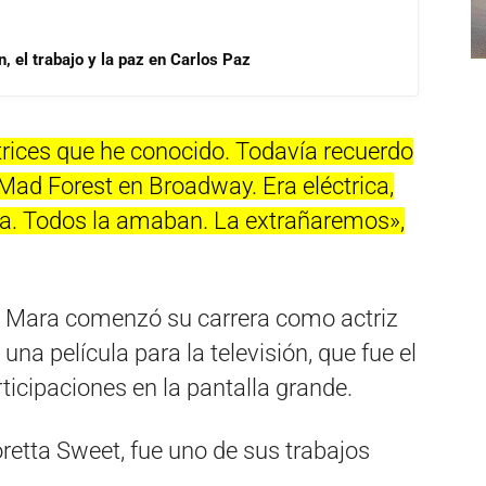
, el trabajo y la paz en Carlos Paz
trices que he conocido. Todavía recuerdo
 Mad Forest en Broadway. Era eléctrica,
na. Todos la amaban. La extrañaremos»,
, Mara comenzó su carrera como actriz
na película para la televisión, que fue el
ticipaciones en la pantalla grande.
Loretta Sweet, fue uno de sus trabajos