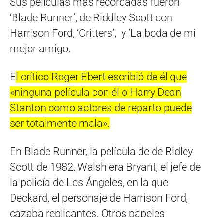
Sus películas más recordadas fueron
‘Blade Runner’, de Riddley Scott con
Harrison Ford, ‘Critters’, y ‘La boda de mi
mejor amigo.
E
l crítico Roger Ebert escribió de él que
«ninguna película con él o Harry Dean
Stanton como actores de reparto puede
ser totalmente mala».
En Blade Runner, la película de de Ridley
Scott de 1982, Walsh era Bryant, el jefe de
la policía de Los Ángeles, en la que
Deckard, el personaje de Harrison Ford,
cazaba replicantes. Otros papeles