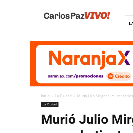
Carlos
Paz
Vivo
L
Inicio
La Ciudad
Murió Julio Mirgone, militar car
La Ciudad
Murió Julio Mir