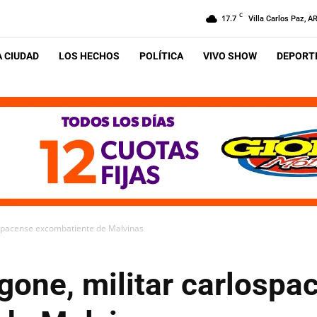
C
17.7
Villa Carlos Paz, A
A CIUDAD
LOS HECHOS
POLÍTICA
VIVO SHOW
DEPORTE
lospacense excombatiente de Malvinas
gone, militar carlospa