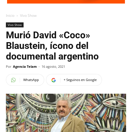
Inicio
Vivo Show
Vivo Show
Murió David «Coco»
Blaustein, ícono del
documental argentino
Por
Agencia Telam
-
16 agosto, 2021
WhatsApp
+ Seguinos en Google