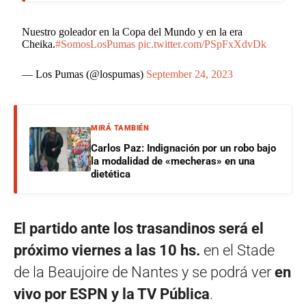
Nuestro goleador en la Copa del Mundo y en la era
Cheika.
#SomosLosPumas
pic.twitter.com/PSpFxXdvDk
— Los Pumas (@lospumas)
September 24, 2023
MIRÁ TAMBIÉN
Carlos Paz: Indignación por un robo bajo
la modalidad de «mecheras» en una
dietética
El partido ante los trasandinos será el
próximo viernes a las 10 hs.
en el Stade
de la Beaujoire de Nantes y se podrá ver
en
vivo por ESPN y la TV Pública
.