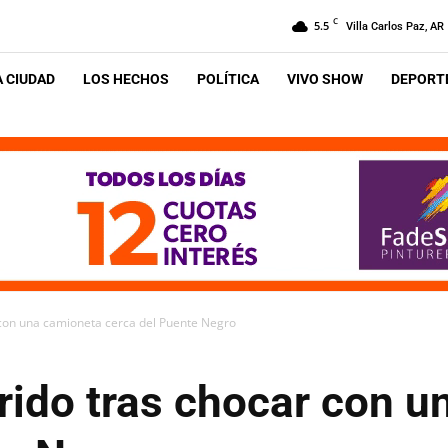
C
5.5
Villa Carlos Paz, AR
A CIUDAD
LOS HECHOS
POLÍTICA
VIVO SHOW
DEPORTE
 con una camioneta cerca del Puente Negro
rido tras chocar con 