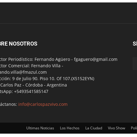
BRE NOSOTROS
S
ctor Periodístico: Fernando Agüero -
fgaguero@gmail.com
ctor Comercial: Fernando Villa -
ando.villa@fmazul.com
cción: 9 de Julio 90. Piso 10. Of 107.(X5152EYN)
a Carlos Paz - Córdoba - Argentina
tsApp: +5493541585147
áctanos:
info@carlospazvivo.com
Ultimas Noticias
Los Hechos
La Ciudad
Vivo Show
Polí