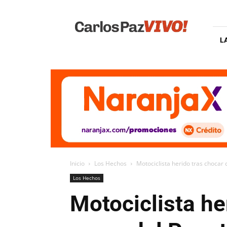
Carlos
Paz
Vivo
L
Inicio
Los Hechos
Motociclista herido tras chocar
Los Hechos
Motociclista he