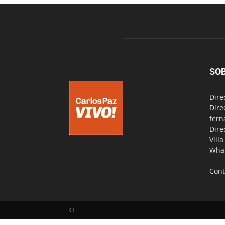
SO
Dire
Dire
fern
Dire
Vill
Wha
Cont
©