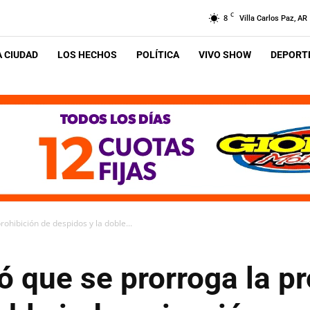
C
8
Villa Carlos Paz, AR
A CIUDAD
LOS HECHOS
POLÍTICA
VIVO SHOW
DEPORTE
ohibición de despidos y la doble...
 que se prorroga la pr