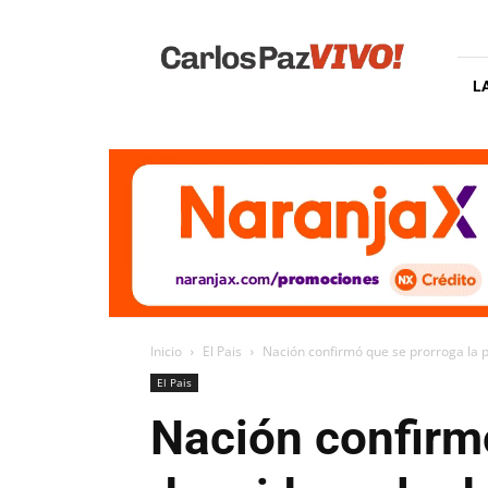
Carlos
Paz
Vivo
L
Inicio
El Pais
Nación confirmó que se prorroga la pr
El Pais
Nación confirmó