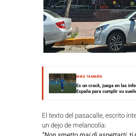
MIRÁ TAMBIÉN
Es un crack, juega en las infe
España para cumplir su sueñ
El texto del pasacalle, escrito í
un dejo de melancolía:
“Non smetto mai di aspettarti, ti