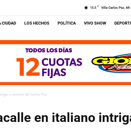
C
15.5
Villa Carlos Paz, AR
A CIUDAD
LOS HECHOS
POLÍTICA
VIVO SHOW
DEPORTE
ntriga a vecinos de Carlos Paz
calle en italiano intri