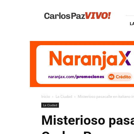
Carlos
Paz
Vivo
L
Inicio
La Ciudad
Misterioso pasacalle en italiano i
La Ciudad
Misterioso pasa