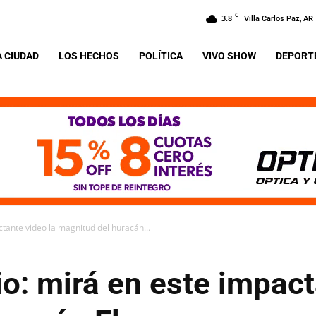
C
3.8
Villa Carlos Paz, AR
A CIUDAD
LOS HECHOS
POLÍTICA
VIVO SHOW
DEPORTE
tante video la magnitud del huracán...
o: mirá en este impact