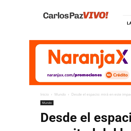
Carlos
Paz
Vivo
L
Inicio
Mundo
Desde el espacio: mirá en este impac
Mundo
Desde el espaci