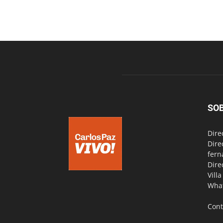
SO
Dire
Dire
fern
Dire
Vill
Wha
Cont