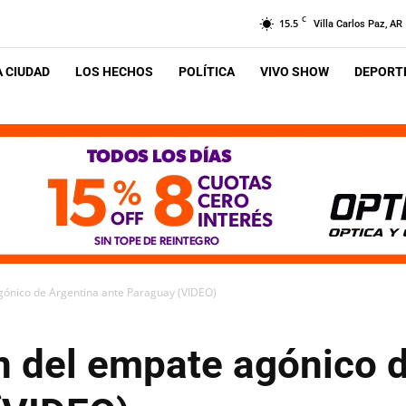
C
15.5
Villa Carlos Paz, AR
A CIUDAD
LOS HECHOS
POLÍTICA
VIVO SHOW
DEPORTE
gónico de Argentina ante Paraguay (VIDEO)
n del empate agónico 