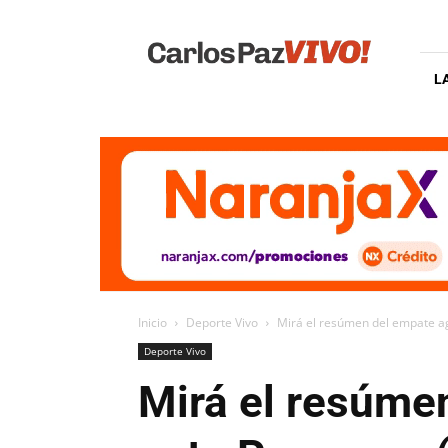
Carlos
Paz
Vivo
L
Inicio
Deporte Vivo
Mirá el resúmen del empate a
Deporte Vivo
Mirá el resúme