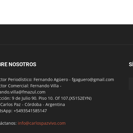
BRE NOSOTROS
S
ctor Periodístico: Fernando Agüero -
fgaguero@gmail.com
ctor Comercial: Fernando Villa -
ando.villa@fmazul.com
cción: 9 de Julio 90. Piso 10. Of 107.(X5152EYN)
a Carlos Paz - Córdoba - Argentina
tsApp: +5493541585147
áctanos:
info@carlospazvivo.com