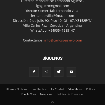
Director Periodístico: Fernando Agüero -
fgaguero@gmail.com
Director Comercial: Fernando Villa -
fernando.villa@fmazul.com
Dirección: 9 de Julio 90. Piso 10. Of 107.(X5152EYN)
Villa Carlos Paz - Córdoba - Argentina
WhatsApp: +5493541585147
Contáctanos:
info@carlospazvivo.com
SÍGUENOS
Ultimas Noticias
Los Hechos
La Ciudad
Vivo Show
Política
Punilla Vivo
Negocios
Política de Privacidad
©