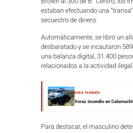
Brown al 300 de B° Centro, los 
estaban efectuando una “transa”.
secuestro de dinero.
Automáticamente, se libró un al
desbaratado y se incautaron 589
una balanza digital, 31.400 pes
relacionados a la actividad ilegal
MIRÁ TAMBIÉN
Voraz incendio en Calamuchit
Para destacar, el masculino det