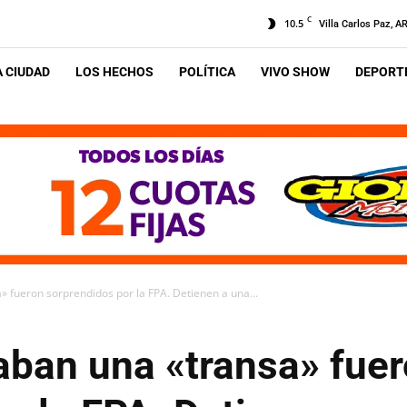
C
10.5
Villa Carlos Paz, A
A CIUDAD
LOS HECHOS
POLÍTICA
VIVO SHOW
DEPORTE
» fueron sorprendidos por la FPA. Detienen a una...
aban una «transa» fue