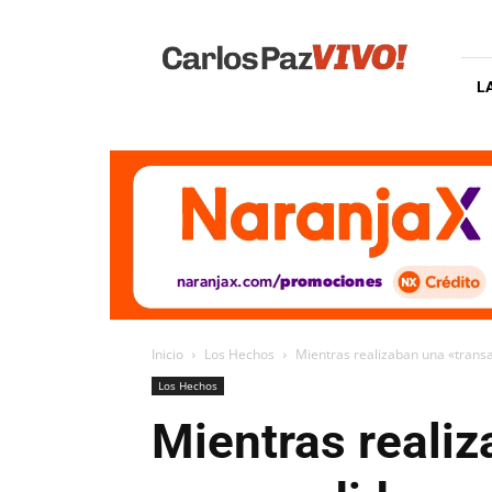
Carlos
Paz
Vivo
L
Inicio
Los Hechos
Mientras realizaban una «transa
Los Hechos
Mientras realiz