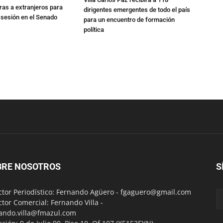
rras a extranjeros para
dirigentes emergentes de todo el país
 sesión en el Senado
para un encuentro de formación
política
BRE NOSOTROS
S
ctor Periodístico: Fernando Agüero -
fgaguero@gmail.com
ctor Comercial: Fernando Villa -
ando.villa@fmazul.com