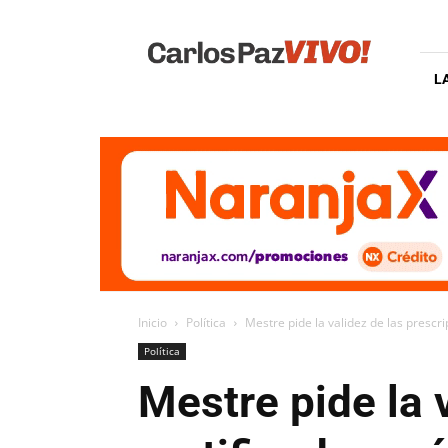
Carlos
Paz
Vivo
L
Inicio
Política
Mestre pide la validez de las prescri
Política
Mestre pide la 