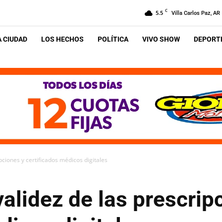
C
5.5
Villa Carlos Paz, AR
A CIUDAD
LOS HECHOS
POLÍTICA
VIVO SHOW
DEPORTE
pciones y certificados médicos digitales
validez de las prescrip