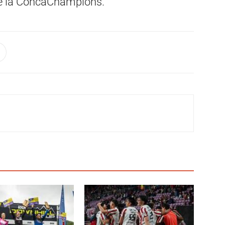
 de la ConcaChampions.