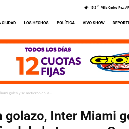
C
15.3
Villa Carlos Paz, A
A CIUDAD
LOS HECHOS
POLÍTICA
VIVO SHOW
DEPORTE
iami goleó y se metieron en la...
golazo, Inter Miami g