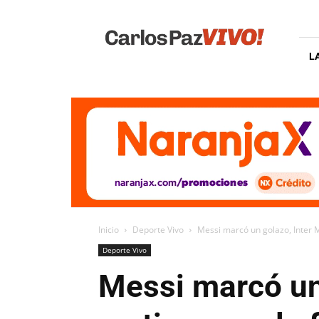
Carlos
Paz
Vivo
L
Inicio
Deporte Vivo
Messi marcó un golazo, Inter M
Deporte Vivo
Messi marcó un 