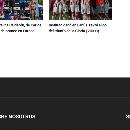
talina Calderón, de Carlos
Instituto ganó en Lanús: reviví el gol
a de bronce en Europa
del triunfo de la Gloria (VIDEO)
BRE NOSOTROS
S