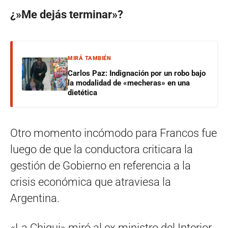
¿»Me dejás terminar»?
MIRÁ TAMBIÉN
Carlos Paz: Indignación por un robo bajo
la modalidad de «mecheras» en una
dietética
Otro momento incómodo para Francos fue
luego de que la conductora criticara la
gestión de Gobierno en referencia a la
crisis económica que atraviesa la
Argentina.
«La Chiqui» miró al ex ministro del Interior