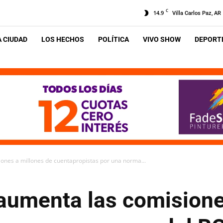
C
14.9
Villa Carlos Paz, AR
A CIUDAD
LOS HECHOS
POLÍTICA
VIVO SHOW
DEPORTE
nes a millones de cuentapropistas por una norma...
umenta las comisione