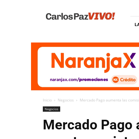
Carlos
Paz
Vivo
L
Inicio
Negocios
Mercado Pago aumenta las comisio
Negocios
Mercado Pago a