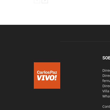
SO
Dire
Dire
fern
Dire
Vill
Wha
Cont