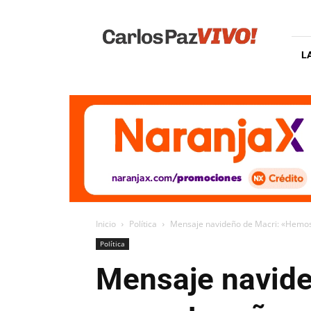
Carlos
Paz
Vivo
L
Inicio
Política
Mensaje navideño de Macri: «Hemos
Política
Mensaje navide