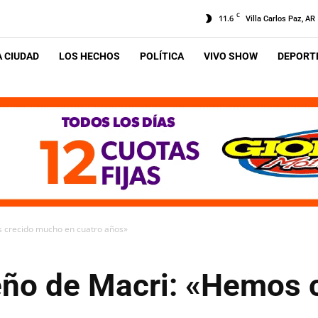
C
11.6
Villa Carlos Paz, AR
A CIUDAD
LOS HECHOS
POLÍTICA
VIVO SHOW
DEPORTE
 crecido mucho en cuatro años»
ño de Macri: «Hemos 