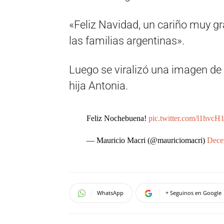
«Feliz Navidad, un cariño muy gr
las familias argentinas».
Luego se viralizó una imagen de
hija Antonia.
Feliz Nochebuena!
pic.twitter.com/l1hvcH
— Mauricio Macri (@mauriciomacri)
Dece
WhatsApp
+ Seguinos en Google