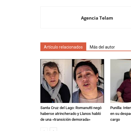
Agencia Telam
Artículo relacionados
Más del autor
Santa Cruz del Lago: Romanutti negó
Punilla: Int
haberse atrincherado y Llanos habló
en su despac
de una «transición demorada»
cargo