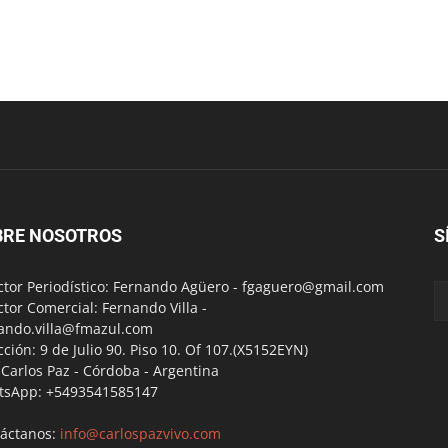
BRE NOSOTROS
S
ctor Periodístico: Fernando Agüero -
fgaguero@gmail.com
ctor Comercial: Fernando Villa -
ando.villa@fmazul.com
cción: 9 de Julio 90. Piso 10. Of 107.(X5152EYN)
a Carlos Paz - Córdoba - Argentina
tsApp: +5493541585147
áctanos:
info@carlospazvivo.com