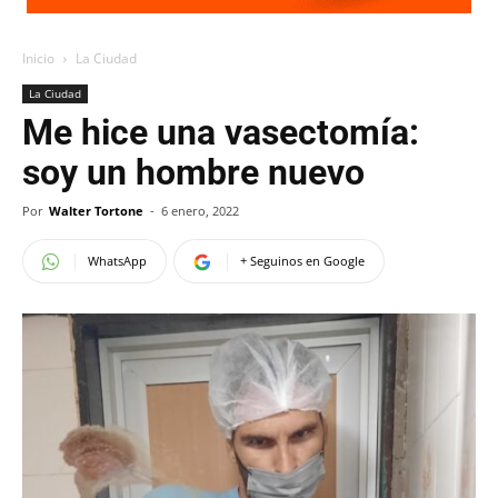
Inicio
La Ciudad
La Ciudad
Me hice una vasectomía:
soy un hombre nuevo
Por
Walter Tortone
-
6 enero, 2022
WhatsApp
+ Seguinos en Google