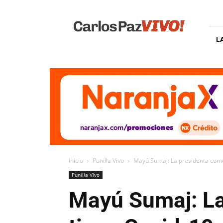
Carlos
Paz
Vivo
L
Inicio
Punilla Vivo
Mayú Sumaj: La presidenta comu
Punilla Vivo
Mayú Sumaj: La