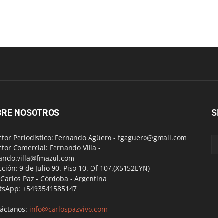
BRE NOSOTROS
S
ctor Periodístico: Fernando Agüero -
fgaguero@gmail.com
ctor Comercial: Fernando Villa -
ando.villa@fmazul.com
cción: 9 de Julio 90. Piso 10. Of 107.(X5152EYN)
a Carlos Paz - Córdoba - Argentina
tsApp: +5493541585147
áctanos:
info@carlospazvivo.com