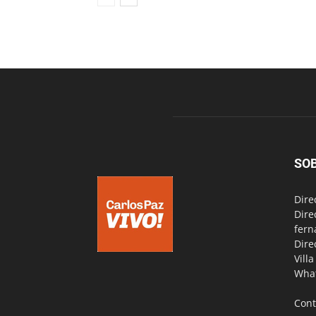
SO
Dire
Dire
fern
Dire
Vill
Wha
Cont