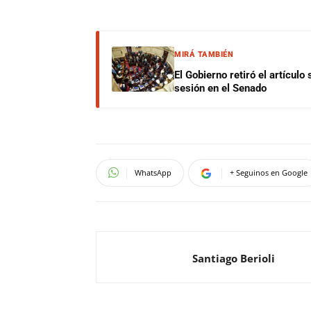
MIRÁ TAMBIÉN
El Gobierno retiró el artículo
sesión en el Senado
WhatsApp
+ Seguinos en Google
Santiago Berioli