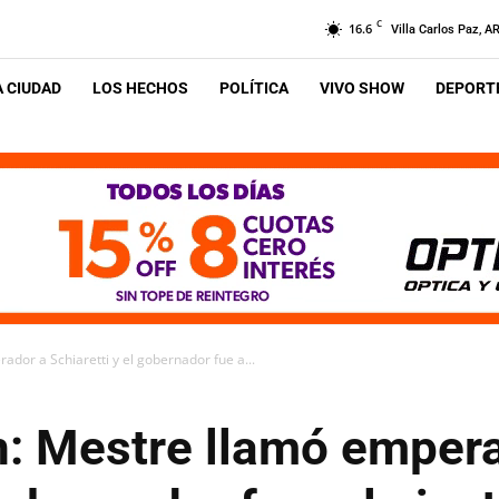
C
16.6
Villa Carlos Paz, A
A CIUDAD
LOS HECHOS
POLÍTICA
VIVO SHOW
DEPORTE
dor a Schiaretti y el gobernador fue a...
: Mestre llamó emper