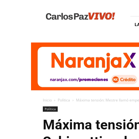
Carlos
Paz
Vivo
L
Inicio
Política
Máxima tensión: Mestre llamó empera
Política
Máxima tensión