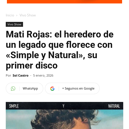
Inicio
Vivo Show
Vivo Show
Mati Rojas: el heredero de
un legado que florece con
«Simple y Natural», su
primer disco
Por
Sol Castro
-
5 enero, 2026
WhatsApp
+ Seguinos en Google