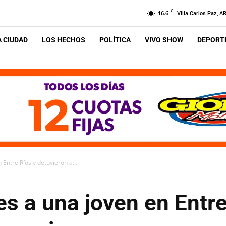
C
16.6
Villa Carlos Paz, A
A CIUDAD
LOS HECHOS
POLÍTICA
VIVO SHOW
DEPORTE
Entre Ríos y detuvieron a...
s a una joven en Entre