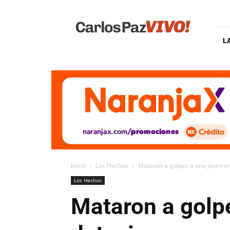
Carlos
Paz
Vivo
L
Inicio
Los Hechos
Mataron a golpes a una joven en 
Los Hechos
Mataron a golpe