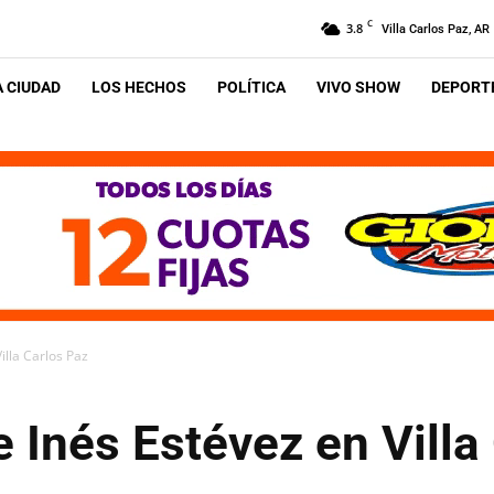
C
3.8
Villa Carlos Paz, AR
A CIUDAD
LOS HECHOS
POLÍTICA
VIVO SHOW
DEPORTE
illa Carlos Paz
 Inés Estévez en Villa