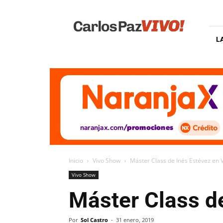
Carlos
Paz
Vivo
L
Inicio
Vivo Show
Máster Class de Inés Estévez en V
Vivo Show
Máster Class de
Por
Sol Castro
-
31 enero, 2019