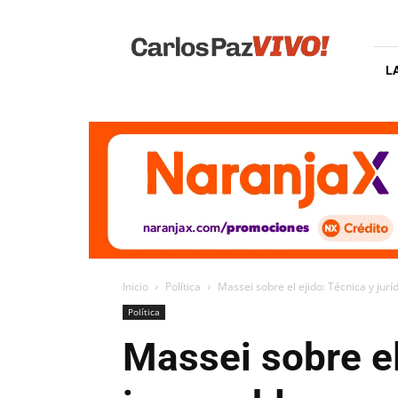
Carlos
Paz
Vivo
L
Inicio
Política
Massei sobre el ejido: Técnica y jur
Política
Massei sobre el