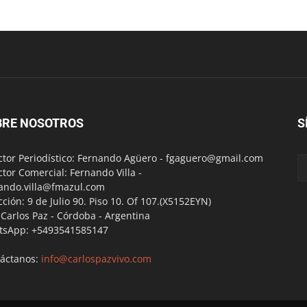
BRE NOSOTROS
S
ctor Periodístico: Fernando Agüero -
fgaguero@gmail.com
ctor Comercial: Fernando Villa -
ando.villa@fmazul.com
cción: 9 de Julio 90. Piso 10. Of 107.(X5152EYN)
a Carlos Paz - Córdoba - Argentina
tsApp: +5493541585147
áctanos:
info@carlospazvivo.com