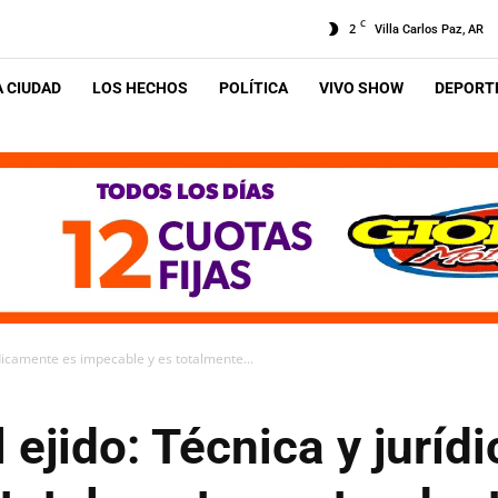
C
2
Villa Carlos Paz, AR
A CIUDAD
LOS HECHOS
POLÍTICA
VIVO SHOW
DEPORTE
ídicamente es impecable y es totalmente...
 ejido: Técnica y jurí