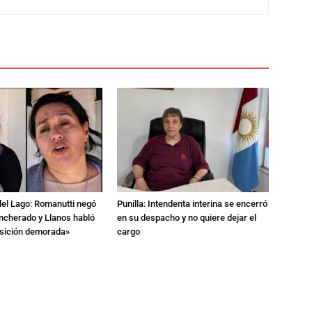
del Lago: Romanutti negó
Punilla: Intendenta interina se encerró
ncherado y Llanos habló
en su despacho y no quiere dejar el
nsición demorada»
cargo