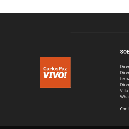
SO
Dire
Dire
fern
Dire
Vill
Wha
Cont