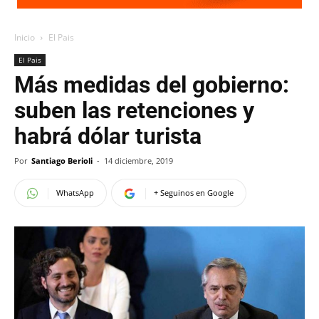
Inicio
El Pais
El Pais
Más medidas del gobierno:
suben las retenciones y
habrá dólar turista
Por
Santiago Berioli
-
14 diciembre, 2019
WhatsApp
+ Seguinos en Google