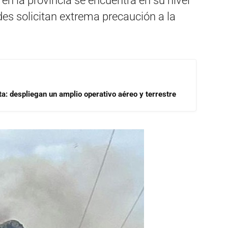
 en la provincia se encuentra en su nivel
des solicitan extrema precaución a la
a: despliegan un amplio operativo aéreo y terrestre