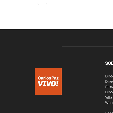
SO
Dire
Dire
fern
Dire
Vill
Wha