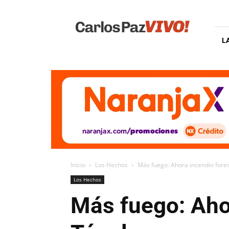
Carlos
Paz
Vivo
L
Inicio
Los Hechos
Más fuego: Ahora incendio fores
Los Hechos
Más fuego: Ahor