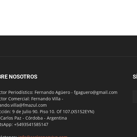
BRE NOSOTROS
S
ctor Periodístico: Fernando Agüero -
fgaguero@gmail.com
ctor Comercial: Fernando Villa -
ando.villa@fmazul.com
cción: 9 de Julio 90. Piso 10. Of 107.(X5152EYN)
a Carlos Paz - Córdoba - Argentina
tsApp: +5493541585147