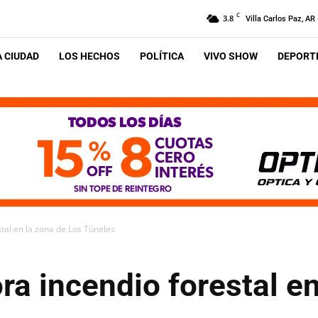
C
3.8
Villa Carlos Paz, AR
A CIUDAD
LOS HECHOS
POLÍTICA
VIVO SHOW
DEPORTE
tal en la zona de Los Túneles
a incendio forestal en