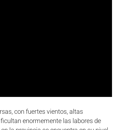
sas, con fuertes vientos, altas
ficultan enormemente las labores de