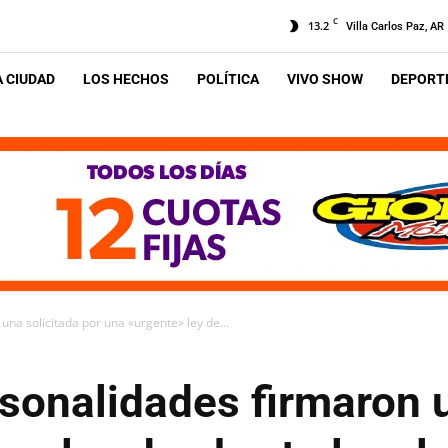
C
13.2
Villa Carlos Paz, AR
A CIUDAD
LOS HECHOS
POLÍTICA
VIVO SHOW
DEPORTE
na solicitada por una «urgente» ley de...
sonalidades firmaron u