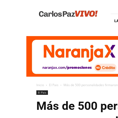
Carlos
Paz
Vivo
L
Inicio
El Pais
Más de 500 personalidades firmaron u
El Pais
Más de 500 per