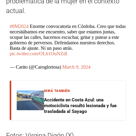
problemática de la mujer en el contexto
actual.
#8M2024
Enorme convocatoria en Córdoba. Creo que todas
necesitábamos ese encuentro, saber que estamos juntas,
ocupar las calles, hacernos escuchar, gritar y putear a este
gobierno de perversos. Defendamos nuestros derechos.
Basta de ajuste. Ni un paso atrás.
pic.twitter.com/OLb1OuNZdl
— Carito (@Carogloriosa)
March 9, 2024
MIRÁ TAMBIÉN
Accidente en Costa Azul: una
motociclista resultó lesionada y fue
trasladada al Sayago
Fotos: Virgina Digón (X)