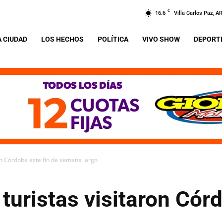
C
16.6
Villa Carlos Paz, A
A CIUDAD
LOS HECHOS
POLÍTICA
VIVO SHOW
DEPORTE
on Córdoba este fin de semana largo
turistas visitaron Córd