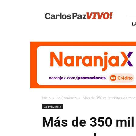
Carlos
Paz
Vivo
L
Inicio
La Provincia
Más de 350 mil turistas visitar
La Provincia
Más de 350 mil 