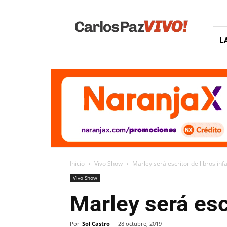
Carlos
Paz
Vivo
L
Inicio
Vivo Show
Marley será escritor de libros infa
Vivo Show
Marley será escr
Por
Sol Castro
-
28 octubre, 2019