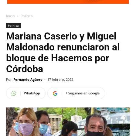
Inicio
Política
Política
Mariana Caserio y Miguel
Maldonado renunciaron al
bloque de Hacemos por
Córdoba
Por
Fernando Agüero
-
17 febrero, 2022
WhatsApp
+ Seguinos en Google