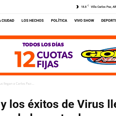
C
18.8
Villa Carlos Paz, A
A CIUDAD
LOS HECHOS
POLÍTICA
VIVO SHOW
DEPORTE
s llegan a Carlos Paz:...
 los éxitos de Virus l