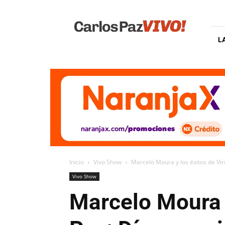
Carlos
Paz
Vivo
L
Inicio
Vivo Show
Marcelo Moura y los éxitos de Viru
Vivo Show
Marcelo Moura y