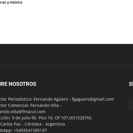
icas y música
BRE NOSOTROS
S
ctor Periodístico: Fernando Agüero -
fgaguero@gmail.com
ctor Comercial: Fernando Villa -
ando.villa@fmazul.com
cción: 9 de Julio 90. Piso 10. Of 107.(X5152EYN)
a Carlos Paz - Córdoba - Argentina
tsApp: +5493541585147