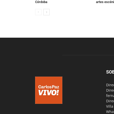
Córdoba
artes escén
SO
Dire
Dire
fern
Dire
Vill
Wha