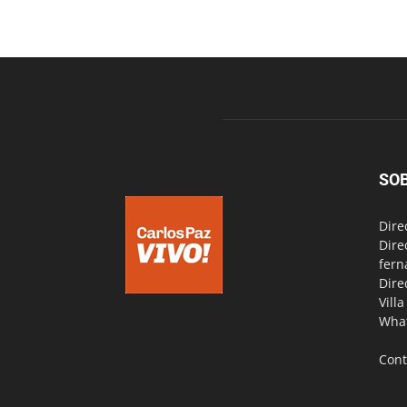
SO
Dire
Dire
fern
Dire
Vill
Wha
Cont