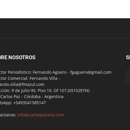
BRE NOSOTROS
S
ctor Periodístico: Fernando Agüero -
fgaguero@gmail.com
ctor Comercial: Fernando Villa -
ando.villa@fmazul.com
cción: 9 de Julio 90. Piso 10. Of 107.(X5152EYN)
a Carlos Paz - Córdoba - Argentina
tsApp: +5493541585147
áctanos:
info@carlospazvivo.com