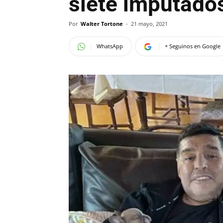
siete imputado
Por
Walter Tortone
-
21 mayo, 2021
WhatsApp
+ Seguinos en Google