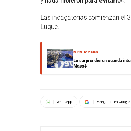
y
nada hicieron para evitarlo».
Las indagatorias comienzan el 31
Luque.
MIRÁ TAMBIÉN
Lo sorprendieron cuando inte
Massé
WhatsApp
+ Seguinos en Google