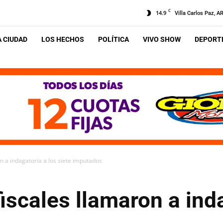
C
14.9
Villa Carlos Paz, A
A CIUDAD
LOS HECHOS
POLÍTICA
VIVO SHOW
DEPORTE
n a indagatoria a los siete imputados
iscales llamaron a inda