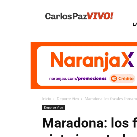
Carlos
Paz
Vivo
L
Inicio
Deporte Vivo
Maradona: los fiscales llamaro
Deporte Vivo
Maradona: los f