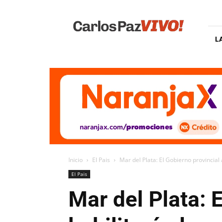
Carlos
Paz
Vivo
L
Inicio
El Pais
Mar del Plata: El Gobierno provincial 
El Pais
Mar del Plata: 