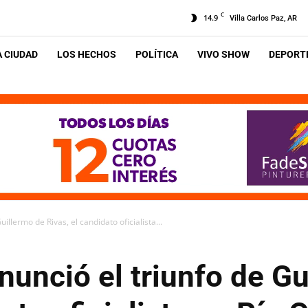
C
14.9
Villa Carlos Paz, AR
A CIUDAD
LOS HECHOS
POLÍTICA
VIVO SHOW
DEPORTE
illermo de Rivas, el candidato oficialista...
unció el triunfo de Gu