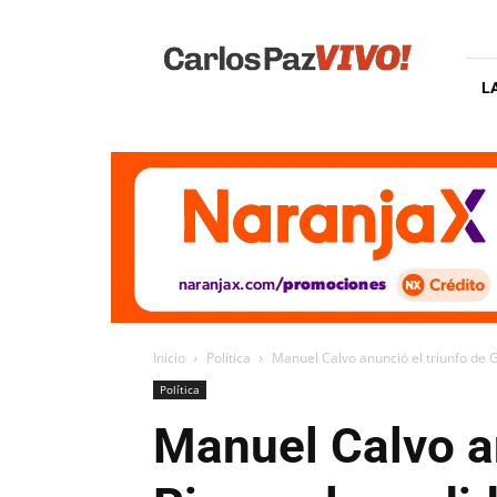
Carlos
Paz
Vivo
L
Inicio
Política
Manuel Calvo anunció el triunfo de Gu
Política
Manuel Calvo an