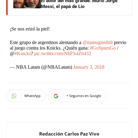
El dolor del más grande: Murió Jorge
Messi, el papá de Lio
¡Se nos erizó la piel!
Este grupo de argentinos alentando a
@manuginobili
previo
al juego contra los Knicks. ¿Quién gana:
#GoSpursGo
/
@
#Knicks
?
pic.twitter.com/NhFS4Z6432
— NBA Latam (@NBALatam)
January 3, 2018
WhatsApp
+ Seguinos en Google
Redacción Carlos Paz Vivo