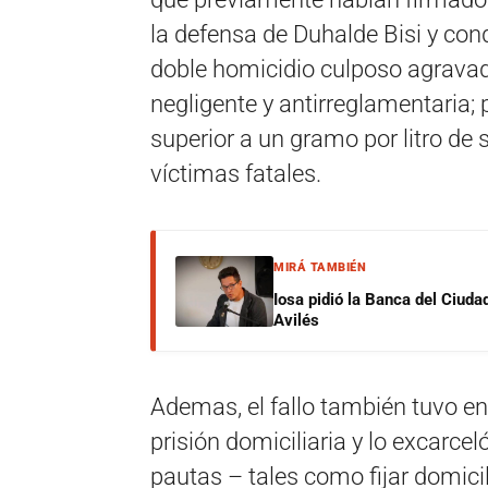
la defensa de Duhalde Bisi y con
doble homicidio culposo agravad
negligente y antirreglamentaria;
superior a un gramo por litro de 
víctimas fatales.
MIRÁ TAMBIÉN
Iosa pidió la Banca del Ciuda
Avilés
Ademas, el fallo también tuvo en
prisión domiciliaria y lo excarce
pautas – tales como fijar domici