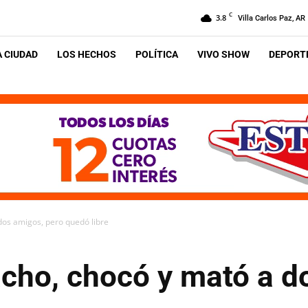
C
3.8
Villa Carlos Paz, AR
A CIUDAD
LOS HECHOS
POLÍTICA
VIVO SHOW
DEPORTE
os amigos, pero quedó libre
cho, chocó y mató a d