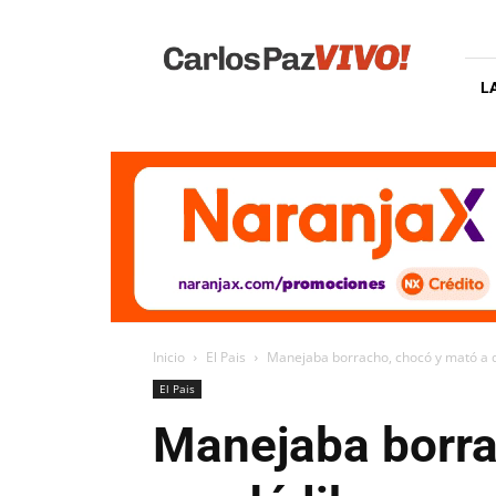
Carlos
Paz
Vivo
L
Inicio
El Pais
Manejaba borracho, chocó y mató a d
El Pais
Manejaba borra