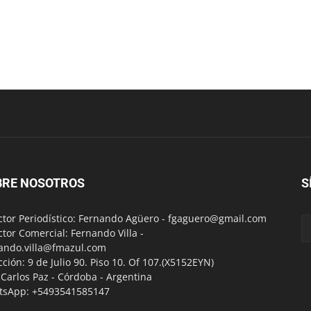
BRE NOSOTROS
S
ctor Periodístico: Fernando Agüero -
fgaguero@gmail.com
ctor Comercial: Fernando Villa -
ando.villa@fmazul.com
cción: 9 de Julio 90. Piso 10. Of 107.(X5152EYN)
a Carlos Paz - Córdoba - Argentina
tsApp: +5493541585147