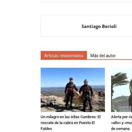
Santiago Berioli
Artículo relacionados
Más del autor
Un milagro en las Altas Cumbres: El
Alerta por r
rescate de la cabra en Puesto El
«alto» y «muy
Faldeo
de semana