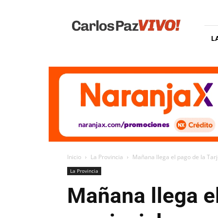
Carlos
Paz
Vivo
L
Inicio
La Provincia
Mañana llega el pago de la Tarje
La Provincia
Mañana llega el 