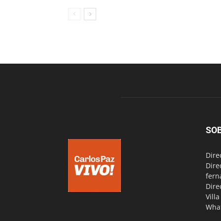
SO
Dire
Dire
fern
Dire
Vill
Wha