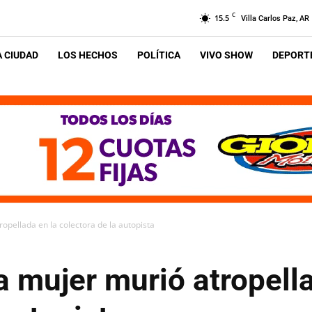
C
15.5
Villa Carlos Paz, AR
A CIUDAD
LOS HECHOS
POLÍTICA
VIVO SHOW
DEPORTE
pellada en la colectora de la autopista
 mujer murió atropella