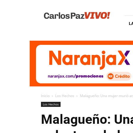
Carlos
Paz
Vivo
L
Inicio
Los Hechos
Malagueño: Una mujer murió atro
Los Hechos
Malagueño: Una