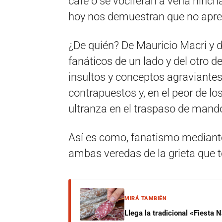
café o se vociferan a vena hinch
hoy nos demuestran que no apr
¿De quién? De Mauricio Macri y d
fanáticos de un lado y del otro d
insultos y conceptos agraviantes
contrapuestos y, en el peor de lo
ultranza en el traspaso de mand
Así es como, fanatismo mediante
ambas veredas de la grieta que t
MIRÁ TAMBIÉN
Llega la tradicional «Fiesta