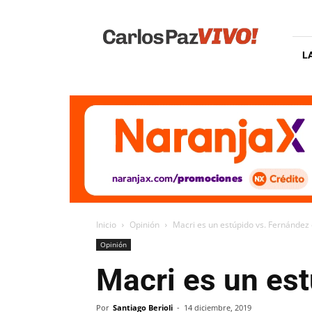
Carlos
Paz
Vivo
L
Inicio
Opinión
Macri es un estúpido vs. Fernández 
Opinión
Macri es un est
Por
Santiago Berioli
-
14 diciembre, 2019