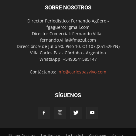
SOBRE NOSOTROS
Director Periodístico: Fernando Agüero -
fgaguero@gmail.com
Director Comercial: Fernando Villa -
fernando.villa@fmazul.com
Dirección: 9 de Julio 90. Piso 10. Of 107.(X5152EYN)
Villa Carlos Paz - Córdoba - Argentina
WhatsApp: +5493541585147
Contáctanos:
info@carlospazvivo.com
SÍGUENOS
Ultimas Noticias
Los Hechos
La Ciudad
Vivo Show
Política