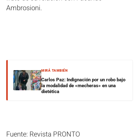
Ambrosioni.
MIRÁ TAMBIÉN
Carlos Paz: Indignación por un robo bajo
la modalidad de «mecheras» en una
dietética
Fuente: Revista PRONTO