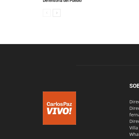
Defensoría del Pueblo
SO
Dire
Dire
fern
Dire
Vill
Wha