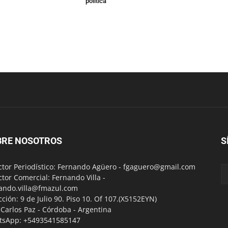
política
BRE NOSOTROS
S
ctor Periodístico: Fernando Agüero -
fgaguero@gmail.com
ctor Comercial: Fernando Villa -
ando.villa@fmazul.com
cción: 9 de Julio 90. Piso 10. Of 107.(X5152EYN)
a Carlos Paz - Córdoba - Argentina
tsApp: +5493541585147