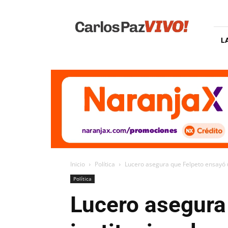
Carlos
Paz
Vivo
L
Inicio
Política
Lucero asegura que Felpeto ensayó un
Política
Lucero asegura