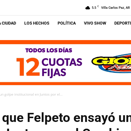
C
5.5
Villa Carlos Paz, AR
A CIUDAD
LOS HECHOS
POLÍTICA
VIVO SHOW
DEPORTE
 golpe institucional en Juntos por el...
 que Felpeto ensayó u